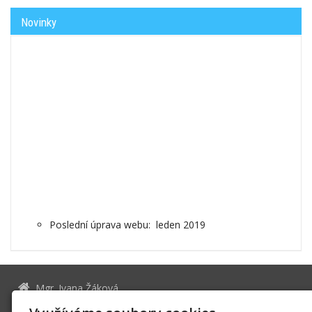
Novinky
Poslední úprava webu: leden 2019
Mgr. Ivana Žáková
Malátova 9, 612 00 BRNO