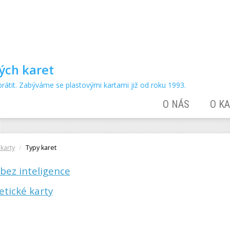
vých karet
rátit. Zabýváme se plastovými kartami již od roku 1993.
O NÁS
O K
karty
Typy karet
 bez inteligence
tické karty