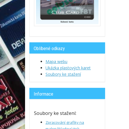
Oblíbené odkazy
Mapa webu
Ukázka plastových karet
Soubory ke stažení
Informace
Soubory ke stažení:
Zpracování grafiky na
malonákladový tisk